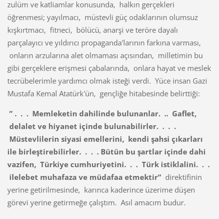
zulüm ve katliamlar konusunda, halkın gerçekleri
öğrenmesi; yayılmacı, müstevli güç odaklarının olumsuz
kışkırtmacı, fitneci, bölücü, anarşi ve teröre dayalı
parçalayıcı ve yıldırıcı propaganda'larının farkına varması,
onların arzularına alet olmaması açısından, milletimin bu
gibi gerçeklere erişmesi çabalarında, onlara hayat ve meslek
tecrübelerimle yardımcı olmak isteği verdi. Yüce insan Gazi
Mustafa Kemal Atatürk'ün, gençliğe hitabesinde belirttiği:
” . . . Memleketin dahilinde bulunanlar. .. Gaflet,
delalet ve hiyanet içinde bulunabilirler. . . .
Müstevlilerin siyasi emellerini, kendi şahsi çıkarları
ile birleştirebilirler. . . . Bütün bu şartlar içinde dahi
vazifen, Türkiye cumhuriyetini. . . Türk istiklalini. . .
ilelebet muhafaza ve müdafaa etmektir”
direktifinin
yerine getirilmesinde, karınca kaderince üzerime düşen
görevi yerine getirmeğe çalıştım.
Asıl amacım budur.