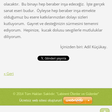
olacaktır. Bu binayı hep beraber inşa edeceğiz. İşte gerçek
sanat eseri budur. Öyleyse hep beraber inşa etmekte
olduğumuz bu esere katkılarınızdan dolayı sizleri
kutluyorum. Gayret ve desteğinizin sürmesini temenni
ediyorum. Hepinize, kucak dolusu sevgilerle mutluluklar
diliyorum.
İçinizden biri: Adil Küçükay.
« Geri
© 2014 Tüm Hakları Saklıdır. "Labirent:Ölenler ve Gülenler"
Ücretsiz web sitesi oluşturun!