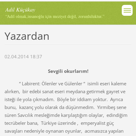
Adil Küçükay
“Adil olmak,insanoğlu için meziyet değil, zorunluluktur.”
Yazardan
02.04.2014 18:37
Sevgili okurlarım!
“ Labirent: Ölenler ve Gülenler “ isimli eseri kaleme
alırken, bir edebi sanat eseri meydana getirmek gayret ve
isteği ile yola çıkmadım. Böyle bir iddiam yoktur. Ayrıca
bunu, kazanç yolu olarak da düşünmedim. Yirmibeş sene
süren Savcılık mesleğimde karşılaştığım olaylar, edindiğim
tecrübeler bana, Türkiye üzerinde , emperyalist güç
savaşları nedeniyle oynanan oyunlar, acımasızca yapılan