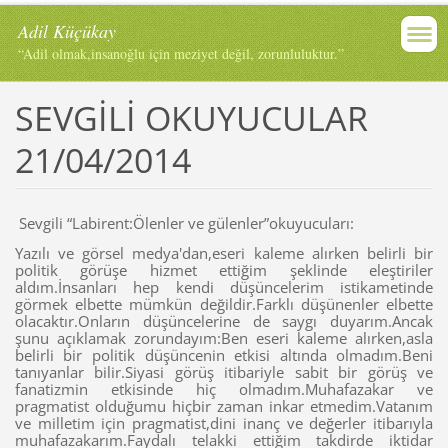
Adil Küçükay
“Adil olmak,insanoğlu için meziyet değil, zorunluluktur.”
SEVGİLİ OKUYUCULAR
21/04/2014
Sevgili “Labirent:Ölenler ve gülenler”okuyucuları:
Yazılı ve görsel medya'dan,eseri kaleme alırken belirli bir
politik görüşe hizmet ettiğim şeklinde eleştiriler
aldım.İnsanları hep kendi düşüncelerim istikametinde
görmek elbette mümkün değildir.Farklı düşünenler elbette
olacaktır.Onların düşüncelerine de saygı duyarım.Ancak
şunu açıklamak zorundayım:Ben eseri kaleme alırken,asla
belirli bir politik düşüncenin etkisi altında olmadım.Beni
tanıyanlar bilir.Siyasi görüş itibariyle sabit bir görüş ve
fanatizmin etkisinde hiç olmadım.Muhafazakar ve
pragmatist olduğumu hiçbir zaman inkar etmedim.Vatanım
ve milletim için pragmatist,dini inanç ve değerler itibarıyla
muhafazakarım.Faydalı telakki ettiğim takdirde iktidar