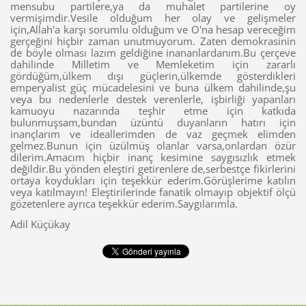
mensubu partilere,ya da muhalet partilerine oy
vermişimdir.Vesile olduğum her olay ve gelişmeler
için,Allah'a karşı sorumlu olduğum ve O'na hesap vereceğim
gerçeğini hiçbir zaman unutmuyorum. Zaten demokrasinin
de böyle olması lazım geldiğine inananlardanım.Bu çerçeve
dahilinde Milletim ve Memleketim için zararlı
gördüğüm,ülkem dışı güçlerin,ülkemde gösterdikleri
emperyalist güç mücadelesini ve buna ülkem dahilinde,şu
veya bu nedenlerle destek verenlerle, işbirliği yapanları
kamuoyu nazarında teşhir etme için katkıda
bulunmuşsam,bundan üzüntü duyanların hatırı için
inançlarım ve ideallerimden de vaz geçmek elimden
gelmez.Bunun için üzülmüş olanlar varsa,onlardan özür
dilerim.Amacım hiçbir inanç kesimine saygısızlık etmek
değildir.Bu yönden eleştiri getirenlere de,serbestçe fikirlerini
ortaya koydukları için teşekkür ederim.Görüşlerime katılın
veya katılmayın! Eleştirilerinde fanatik olmayıp objektif ölçü
gözetenlere ayrıca teşekkür ederim.Saygılarımla.
Adil Küçükay