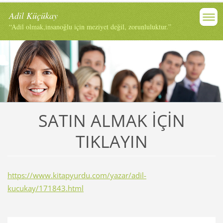
Adil Küçükay
“Adil olmak,insanoğlu için meziyet değil, zorunluluktur.”
SATIN ALMAK İÇİN
TIKLAYIN
https://www.kitapyurdu.com/yazar/adil-
kucukay/171843.html